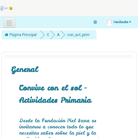
Invitado
Español - Internacional ‎(es)‎
Página Principal
C
A
con_act_prim
u
c
r
ti
s
v
General
o
i
s
d
Convive con el sol -
a
d
Actividades Primaria
e
s
Desde la Fundación Piel Sana os
invitamos a conocer todo lo que
necesitas saber sobre la piel y la